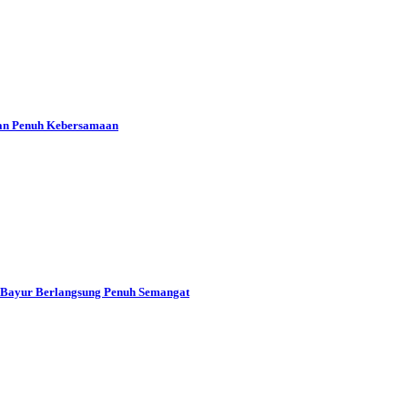
an Penuh Kebersamaan
 Bayur Berlangsung Penuh Semangat