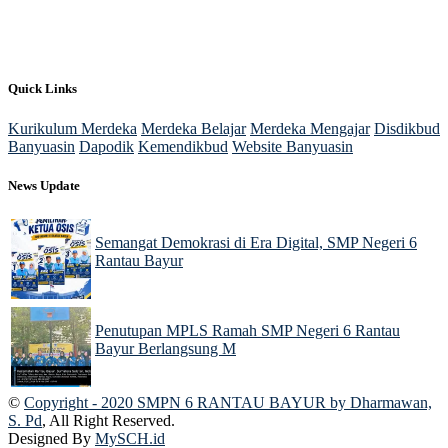
Quick Links
Kurikulum Merdeka
Merdeka Belajar
Merdeka Mengajar
Disdikbud
Banyuasin
Dapodik
Kemendikbud
Website Banyuasin
News Update
Semangat Demokrasi di Era Digital, SMP Negeri 6
Rantau Bayur
05 Aug 2026
Penutupan MPLS Ramah SMP Negeri 6 Rantau
Bayur Berlangsung M
25 Jul 2026
©
Copyright - 2020 SMPN 6 RANTAU BAYUR by Dharmawan,
S. Pd
, All Right Reserved.
Designed By
MySCH.id