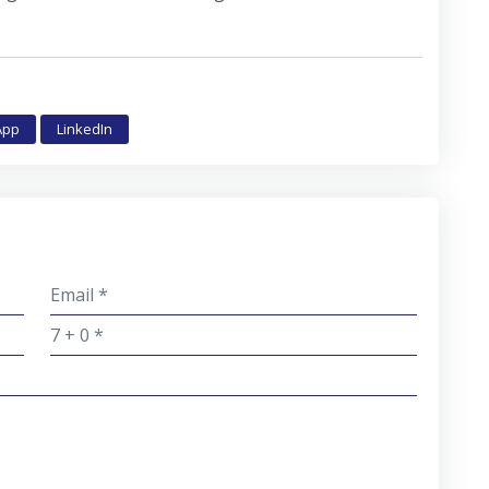
App
LinkedIn