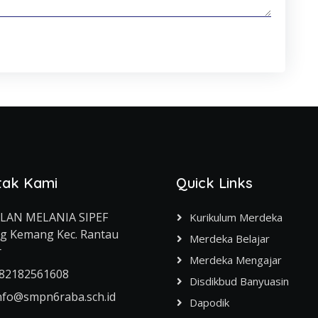
tak Kami
Quick Links
ALAN MELANIA SIPEF
Kurikulum Merdeka
g Kemang Kec. Rantau
Merdeka Belajar
r
Merdeka Mengajar
82182561608
Disdikbud Banyuasin
nfo@smpn6raba.sch.id
Dapodik