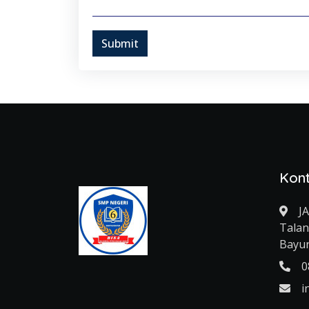
Submit
Kon
J
Talan
Bayu
0
i