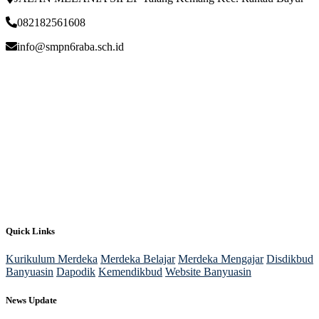
082182561608
info@smpn6raba.sch.id
Quick Links
Kurikulum Merdeka
Merdeka Belajar
Merdeka Mengajar
Disdikbud
Banyuasin
Dapodik
Kemendikbud
Website Banyuasin
News Update